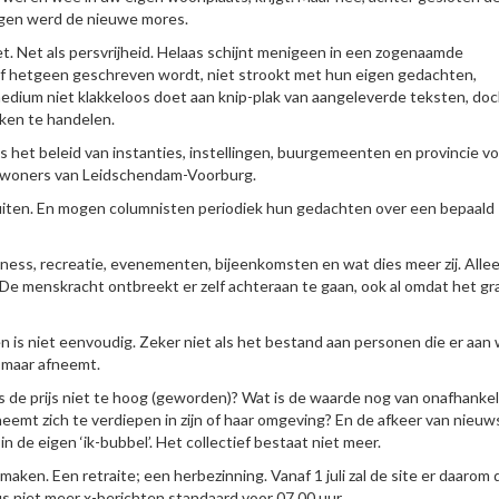
jgen werd de nieuwe mores.
et. Net als persvrijheid. Helaas schijnt menigeen in een zogenaamde
 of hetgeen geschreven wordt, niet strookt met hun eigen gedachten,
 medium niet klakkeloos doet aan knip-plak van aangeleverde teksten, doc
aken te handelen.
ls het beleid van instanties, instellingen, buurgemeenten en provincie v
 inwoners van Leidschendam-Voorburg.
uiten. En mogen columnisten periodiek hun gedachten over een bepaald
ness, recreatie, evenementen, bijeenkomsten en wat dies meer zij. Allee
. De menskracht ontbreekt er zelf achteraan te gaan, ook al omdat het gr
n is niet eenvoudig. Zeker niet als het bestand aan personen die er aan 
n maar afneemt.
s de prijs niet te hoog (geworden)? Wat is de waarde nog van onafhankeli
neemt zich te verdiepen in zijn of haar omgeving? En de afkeer van nieuw
n de eigen ‘ik-bubbel’. Het collectief bestaat niet meer.
ken. Een retraite; een herbezinning. Vanaf 1 juli zal de site er daarom 
us niet meer x-berichten standaard voor 07.00 uur.