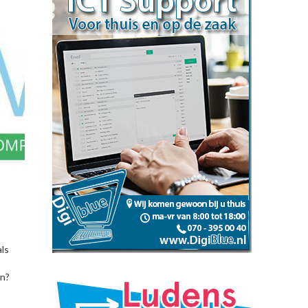
als
en?