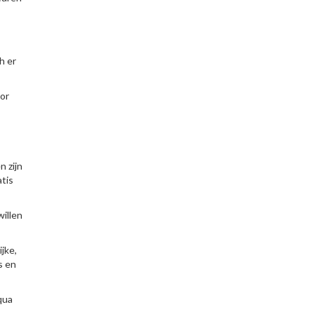
h er
oor
n zijn
atis
willen
jke,
s en
qua