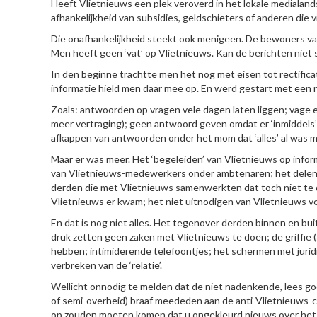
Heeft Vlietnieuws een plek veroverd in het lokale medialan
afhankelijkheid van subsidies, geldschieters of anderen die 
Die onafhankelijkheid steekt ook menigeen. De bewoners 
Men heeft geen ‘vat’ op Vlietnieuws. Kan de berichten niet s
In den beginne trachtte men het nog met eisen tot rectific
informatie hield men daar mee op. En werd gestart met een
Zoals: antwoorden op vragen vele dagen laten liggen; vage
meer vertraging); geen antwoord geven omdat er ‘inmiddels
afkappen van antwoorden onder het mom dat ‘alles’ al was 
Maar er was meer. Het ‘begeleiden’ van Vlietnieuws op inf
van Vlietnieuws-medewerkers onder ambtenaren; het dele
derden die met Vlietnieuws samenwerkten dat toch niet te
Vlietnieuws er kwam; het niet uitnodigen van Vlietnieuws v
En dat is nog niet alles. Het tegenover derden binnen en b
druk zetten geen zaken met Vlietnieuws te doen; de griffie
hebben; intimiderende telefoontjes; het schermen met jurid
verbreken van de ‘relatie’.
Wellicht onnodig te melden dat de niet nadenkende, lees g
of semi-overheid) braaf meededen aan de anti-Vlietnieuws-c
op zouden moeten komen dat u ongekleurd nieuws over het w