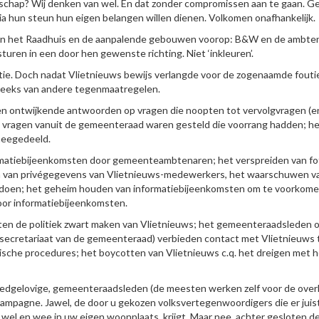
dschap? Wij denken van wel. En dat zonder compromissen aan te gaan. G
via hun steun hun eigen belangen willen dienen. Volkomen onafhankelijk.
van het Raadhuis en de aanpalende gebouwen voorop: B&W en de ambte
turen in een door hen gewenste richting. Niet ‘inkleuren’.
atie. Doch nadat Vlietnieuws bewijs verlangde voor de zogenaamde fouti
 reeks van andere tegenmaatregelen.
 en ontwijkende antwoorden op vragen die noopten tot vervolgvragen (e
’ vragen vanuit de gemeenteraad waren gesteld die voorrang hadden; h
meegedeeld.
ormatiebijeenkomsten door gemeenteambtenaren; het verspreiden van fo
n van privégegevens van Vlietnieuws-medewerkers, het waarschuwen v
 doen; het geheim houden van informatiebijeenkomsten om te voorkome
oor informatiebijeenkomsten.
uiten de politiek zwart maken van Vlietnieuws; het gemeenteraadsleden 
 (secretariaat van de gemeenteraad) verbieden contact met Vlietnieuws 
ische procedures; het boycotten van Vlietnieuws c.q. het dreigen met 
oedgelovige, gemeenteraadsleden (de meesten werken zelf voor de over
ampagne. Jawel, de door u gekozen volksvertegenwoordigers die er juis
el en wee in uw eigen woonplaats, krijgt. Maar nee, achter gesloten d