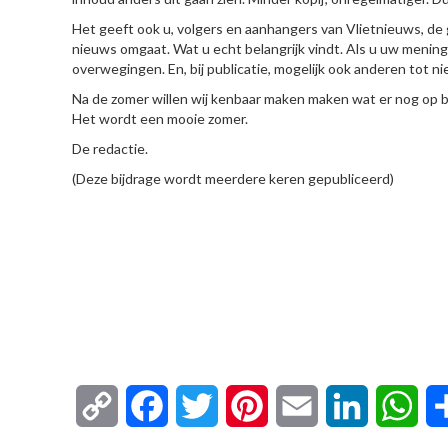
Het geeft ook u, volgers en aanhangers van Vlietnieuws, de
nieuws omgaat. Wat u echt belangrijk vindt. Als u uw menin
overwegingen. En, bij publicatie, mogelijk ook anderen tot n
Na de zomer willen wij kenbaar maken maken wat er nog op be
Het wordt een mooie zomer.
De redactie.
(Deze bijdrage wordt meerdere keren gepubliceerd)
Copy
Facebook
Twitter
Pinterest
Email
LinkedIn
Wha
Link