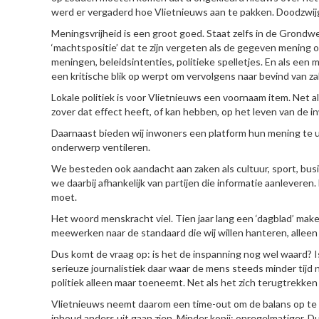
werd er vergaderd hoe Vlietnieuws aan te pakken. Doodzwi
Meningsvrijheid is een groot goed. Staat zelfs in de Grondw
‘machtspositie’ dat te zijn vergeten als de gegeven mening
meningen, beleidsintenties, politieke spelletjes. En als een
een kritische blik op werpt om vervolgens naar bevind van z
Lokale politiek is voor Vlietnieuws een voornaam item. Net a
zover dat effect heeft, of kan hebben, op het leven van de
Daarnaast bieden wij inwoners een platform hun mening te 
onderwerp ventileren.
We besteden ook aandacht aan zaken als cultuur, sport, busi
we daarbij afhankelijk van partijen die informatie aanleveren
moet.
Het woord menskracht viel. Tien jaar lang een ‘dagblad’ make
meewerken naar de standaard die wij willen hanteren, allee
Dus komt de vraag op: is het de inspanning nog wel waard? I
serieuze journalistiek daar waar de mens steeds minder tijd 
politiek alleen maar toeneemt. Net als het zich terugtrekken i
Vlietnieuws neemt daarom een time-out om de balans op te ma
inhoud anders uit gaan zien. Minder kopij; onregelmatiger. D