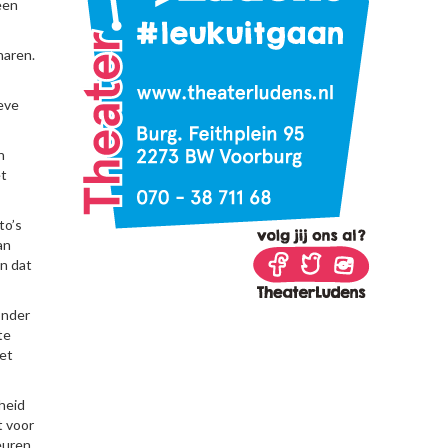
een
naren.
eve
n
et
to’s
an
n dat
onder
te
het
heid
t voor
euren