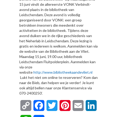
15 juni vindt de allereerste VONK Verbindt-
avond plaats in de bibliotheek van
Leidschendam. Deze avond is volledig
georganiseerd door VONK: een groep
betrokken inwoners die meedenkt over
activiteiten in de bibliotheek. Tijdens deze
avond duiken we in de rijke geschiedenis van
het Neherlab in Leidschendam. Deze lezing is
gratis en iedereen is welkom. Aanmelden kan via
de website van de Bibliotheek aan de Vliet.
Maandag 15 juni, 19.00 uur, bibliotheek
Leidschendam Fluitpolderplein. Aanmelden kan
via onze
website
http://www.bibliotheekaandevliet.nl
Lukt het niet om online te reserveren? Kom dan
naar de Bieb, dan helpen we je verder! Je kunt
ook altijd bellen naar onze Klantenservice via
070-2400250’.
Copy
Facebook
Twitter
Pinterest
Email
LinkedIn
Link