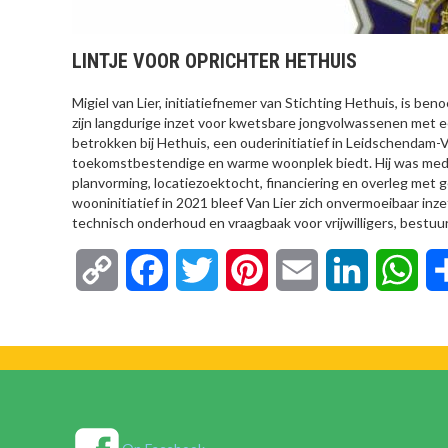
LINTJE VOOR OPRICHTER HETHUIS
Migiel van Lier, initiatiefnemer van Stichting Hethuis, is b
zijn langdurige inzet voor kwetsbare jongvolwassenen met een
betrokken bij Hethuis, een ouderinitiatief in Leidschendam
toekomstbestendige en warme woonplek biedt. Hij was medeop
planvorming, locatiezoektocht, financiering en overleg met
wooninitiatief in 2021 bleef Van Lier zich onvermoeibaar in
technisch onderhoud en vraagbaak voor vrijwilligers, bestuu
Copy
Facebook
Twitter
Pinterest
Email
LinkedIn
Wha
Link