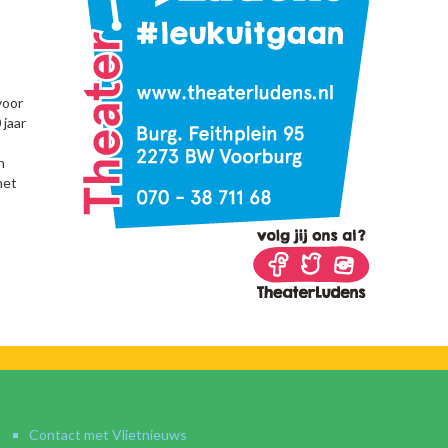
voor
 jaar
n
het
Contact met Vlietnieuws