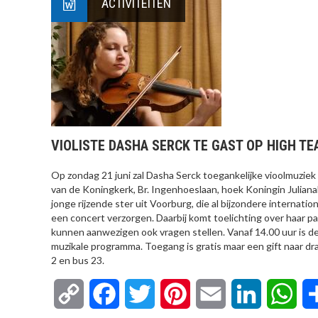
ACTIVITEITEN
VIOLISTE DASHA SERCK TE GAST OP HIGH TE
Op zondag 21 juni zal Dasha Serck toegankelijke vioolmuzi
van de Koningkerk, Br. Ingenhoeslaan, hoek Koningin Juliana
jonge rijzende ster uit Voorburg, die al bijzondere internatio
een concert verzorgen. Daarbij komt toelichting over haar pa
kunnen aanwezigen ook vragen stellen. Vanaf 14.00 uur is de 
muzikale programma. Toegang is gratis maar een gift naar dr
2 en bus 23.
Copy
Facebook
Twitter
Pinterest
Email
LinkedIn
Wha