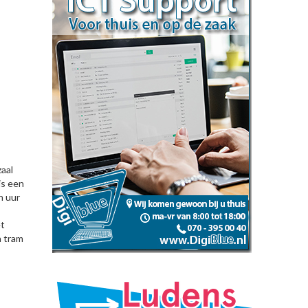
aal
is een
n uur
et
n tram