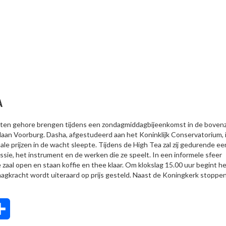
A
ek ten gehore brengen tijdens een zondagmiddagbijeenkomst in de bovenz
laan Voorburg. Dasha, afgestudeerd aan het Koninklijk Conservatorium, 
nale prijzen in de wacht sleepte. Tijdens de High Tea zal zij gedurende ee
ssie, het instrument en de werken die ze speelt. In een informele sfeer
zaal open en staan koffie en thee klaar. Om klokslag 15.00 uur begint h
aagkracht wordt uiteraard op prijs gesteld. Naast de Koningkerk stoppe
tsApp
Delen