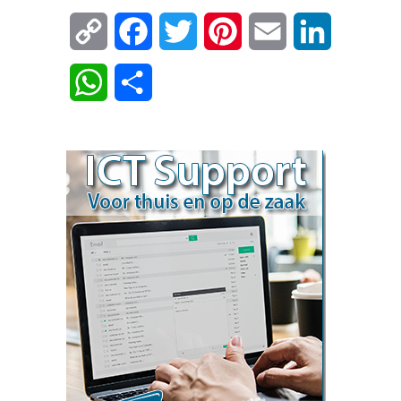
Copy
Facebook
Twitter
Pinterest
Email
LinkedIn
Link
WhatsApp
Delen