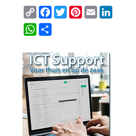
Copy
Facebook
Twitter
Pinterest
Email
LinkedIn
Link
WhatsApp
Delen