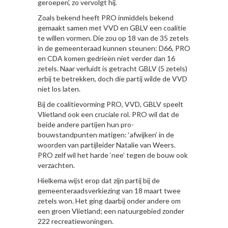
geroepen’, zo vervolgt hij.
Zoals bekend heeft PRO inmiddels bekend
gemaakt samen met VVD en GBLV een coalitie
te willen vormen. Die zou op 18 van de 35 zetels
in de gemeenteraad kunnen steunen: D66, PRO
en CDA komen gedrieën niet verder dan 16
zetels. Naar verluidt is getracht GBLV (5 zetels)
erbij te betrekken, doch die partij wilde de VVD
niet los laten.
Bij de coalitievorming PRO, VVD, GBLV speelt
Vlietland ook een cruciale rol. PRO wil dat de
beide andere partijen hun pro-
bouwstandpunten matigen: ‘afwijken’ in de
woorden van partijleider Natalie van Weers.
PRO zelf wil het harde ‘nee’ tegen de bouw ook
verzachten.
Hielkema wijst erop dat zijn partij bij de
gemeenteraadsverkiezing van 18 maart twee
zetels won. Het ging daarbij onder andere om
een groen Vlietland; een natuurgebied zonder
222 recreatiewoningen.