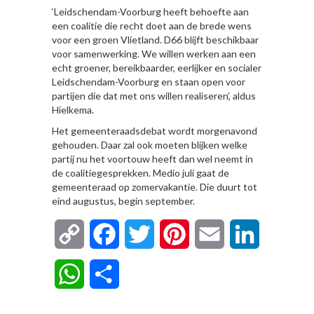
‘Leidschendam-Voorburg heeft behoefte aan
een coalitie die recht doet aan de brede wens
voor een groen Vlietland. D66 blijft beschikbaar
voor samenwerking. We willen werken aan een
echt groener, bereikbaarder, eerlijker en socialer
Leidschendam-Voorburg en staan open voor
partijen die dat met ons willen realiseren’, aldus
Hielkema.
Het gemeenteraadsdebat wordt morgenavond
gehouden. Daar zal ook moeten blijken welke
partij nu het voortouw heeft dan wel neemt in
de coalitiegesprekken. Medio juli gaat de
gemeenteraad op zomervakantie. Die duurt tot
eind augustus, begin september.
Copy
Facebook
Twitter
Pinterest
Email
LinkedIn
Link
WhatsApp
Delen