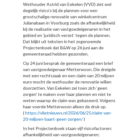
Wethouder Astrid van Eekelen (VVD) ziet wel
degelijk risico’s bij de plannen voor een
grootschalige renovatie van winkelcentrum
Julianabaan in Voorburg zoals de afhankelijkheid
bij de realisatie van vastgoedeigenaren in het
gebied en ‘juridisch verzet’ tegen de plannen.
Dat blijkt uit teksten in het zogenoemde
Projectenboek dat B&W op 26 juni aan de
gemeenteraad hebben gezonden.
Op 24 juni besprak de gemeenteraad een brief
van vastgoedeigenaar Metterwoon. Die dreigde
met een rechtszaak en een claim van 20 miljoen
euro mocht de wethouder de renovatie willen
doorzetten. Van Eekelen zei toen zich ‘geen
zorgen’ te maken over haar plannen en niet te
weten waarop de claim was gebaseerd. Volgens
haar voerde Metterwoon alleen de druk op.
(
https://vlietnieuws.nl/2026/06/25/claim-van-
20-miljoen-baart-geen-zorgen/
)
In het Projectenboek staan vijf risicofactoren:
afhankelijkheid van vastgoedeigenaren;