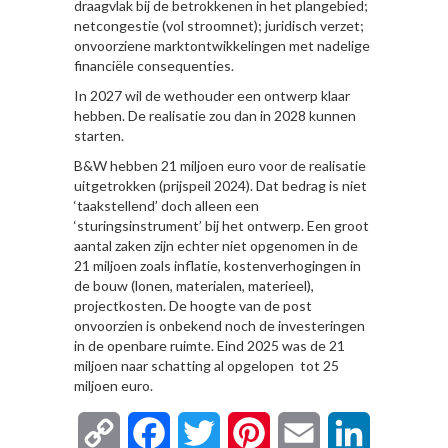
draagvlak bij de betrokkenen in het plangebied;
netcongestie (vol stroomnet); juridisch verzet;
onvoorziene marktontwikkelingen met nadelige
financiële consequenties.
In 2027 wil de wethouder een ontwerp klaar
hebben. De realisatie zou dan in 2028 kunnen
starten.
B&W hebben 21 miljoen euro voor de realisatie
uitgetrokken (prijspeil 2024). Dat bedrag is niet
‘taakstellend’ doch alleen een
‘sturingsinstrument’ bij het ontwerp. Een groot
aantal zaken zijn echter niet opgenomen in de
21 miljoen zoals inflatie, kostenverhogingen in
de bouw (lonen, materialen, materieel),
projectkosten. De hoogte van de post
onvoorzien is onbekend noch de investeringen
in de openbare ruimte. Eind 2025 was de 21
miljoen naar schatting al opgelopen tot 25
miljoen euro.
Copy
Facebook
Twitter
Pinterest
Email
LinkedIn