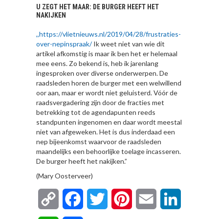
U ZEGT HET MAAR: DE BURGER HEEFT HET
NAKIJKEN
,,https://vlietnieuws.nl/2019/04/28/frustraties-
over-nepinspraak/
Ik weet niet van wie dit
artikel afkomstig is maar ik ben het er helemaal
mee eens. Zo bekend is, heb ik jarenlang
ingesproken over diverse onderwerpen. De
raadsleden horen de burger met een welwillend
oor aan, maar er wordt niet geluisterd. Vóór de
raadsvergadering zijn door de fracties met
betrekking tot de agendapunten reeds
standpunten ingenomen en daar wordt meestal
niet van afgeweken. Het is dus inderdaad een
nep bijeenkomst waarvoor de raadsleden
maandelijks een behoorlijke toelage incasseren.
De burger heeft het nakijken.”
(Mary Oosterveer)
Copy
Facebook
Twitter
Pinterest
Email
LinkedIn