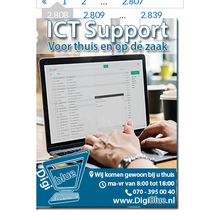
1
2
…
2.807
2.808
2.809
…
2.839
2.840