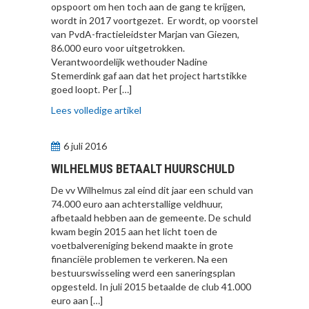
opspoort om hen toch aan de gang te krijgen,
wordt in 2017 voortgezet. Er wordt, op voorstel
van PvdA-fractieleidster Marjan van Giezen,
86.000 euro voor uitgetrokken.
Verantwoordelijk wethouder Nadine
Stemerdink gaf aan dat het project hartstikke
goed loopt. Per […]
Lees volledige artikel
6 juli 2016
WILHELMUS BETAALT HUURSCHULD
De vv Wilhelmus zal eind dit jaar een schuld van
74.000 euro aan achterstallige veldhuur,
afbetaald hebben aan de gemeente. De schuld
kwam begin 2015 aan het licht toen de
voetbalvereniging bekend maakte in grote
financiële problemen te verkeren. Na een
bestuurswisseling werd een saneringsplan
opgesteld. In juli 2015 betaalde de club 41.000
euro aan […]