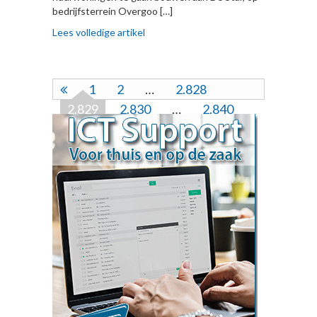
bedrijfsterrein Overgoo […]
Lees volledige artikel
1
2
…
2.828
2.829
2.830
…
2.840
2.841