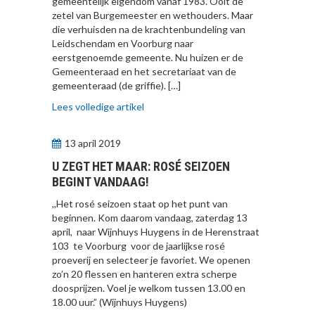
gemeentelijk eigendom vanaf 1983. Ooit de
zetel van Burgemeester en wethouders. Maar
die verhuisden na de krachtenbundeling van
Leidschendam en Voorburg naar
eerstgenoemde gemeente. Nu huizen er de
Gemeenteraad en het secretariaat van de
gemeenteraad (de griffie). […]
Lees volledige artikel
13 april 2019
U ZEGT HET MAAR: ROSÉ SEIZOEN
BEGINT VANDAAG!
,,Het rosé seizoen staat op het punt van
beginnen. Kom daarom vandaag, zaterdag 13
april, naar Wijnhuys Huygens in de Herenstraat
103 te Voorburg voor de jaarlijkse rosé
proeverij en selecteer je favoriet. We openen
zo’n 20 flessen en hanteren extra scherpe
doosprijzen. Voel je welkom tussen 13.00 en
18.00 uur.” (Wijnhuys Huygens)