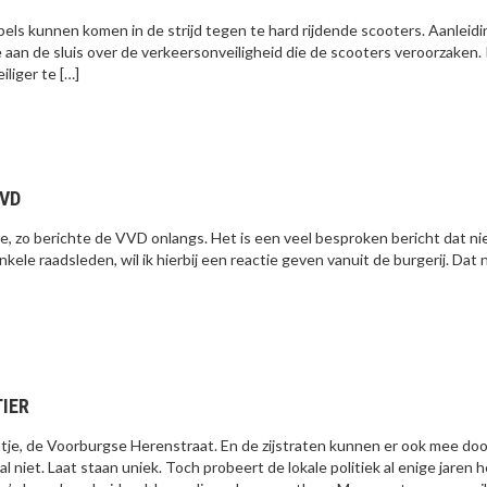
els kunnen komen in de strijd tegen te hard rijdende scooters. Aanleidi
e aan de sluis over de verkeersonveiligheid die de scooters veroorzaken. 
liger te […]
VVD
e, zo berichte de VVD onlangs. Het is een veel besproken bericht dat ni
kele raadsleden, wil ik hierbij een reactie geven vanuit de burgerij. Dat 
IER
atje, de Voorburgse Herenstraat. En de zijstraten kunnen er ook mee doo
al niet. Laat staan uniek. Toch probeert de lokale politiek al enige jaren 