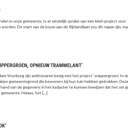
!
n in onze gemeente. Is er eindelijk sprake van een klein project voor
 te worden. De start van de bouw aan de Rijnlandlaan zou dit najaar zijn, m
SNIPPERGROEN, OPNIEUW TRAMMELANT’
m-Voorburg zijn ambtenaren bezig met het project ‘snippergroen’. In d
tukjes gemeentegrond die bewoners bij hun tuin hebben getrokken. Dez
hand van de gegevens in het kadaster te kunnen bewijzen dat het om 
e gemeente. Helaas, het […]
OK’