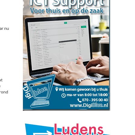
aar nu
at
e
grond