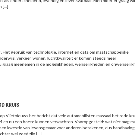
en’ als onderscheidend, levendig en levensvatbaar. Men moet er graag wi
n […]
s’. Het gebruik van technologie, internet en data om maatschappelijke
nderwijs, verkeer, wonen, luchtkwaliteit er komen steeds meer
ij u graag meenemen in de mogelijkheden, wenselijkheden en onwenselij
OD KRUIS
p Vlietnieuws het bericht dat vele automobilisten massaal het rode kru
4 en nu een boete kunnen verwachten. Vooropgesteld: wat niet mag m
 een kwestie van levensgevaar voor anderen betekenen, dus handhaving 
chter wel goed zijn […]