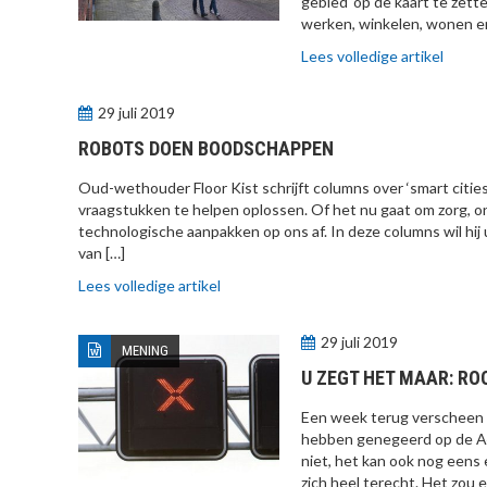
gebied ‘op de kaart te zett
werken, winkelen, wonen e
Lees volledige artikel
29 juli 2019
ROBOTS DOEN BOODSCHAPPEN
Oud-wethouder Floor Kist schrijft columns over ‘smart citie
vraagstukken te helpen oplossen. Of het nu gaat om zorg, o
technologische aanpakken op ons af. In deze columns wil h
van […]
Lees volledige artikel
29 juli 2019
MENING
U ZEGT HET MAAR: RO
Een week terug verscheen o
hebben genegeerd op de A
niet, het kan ook nog eens
zich heel terecht. Het zou e