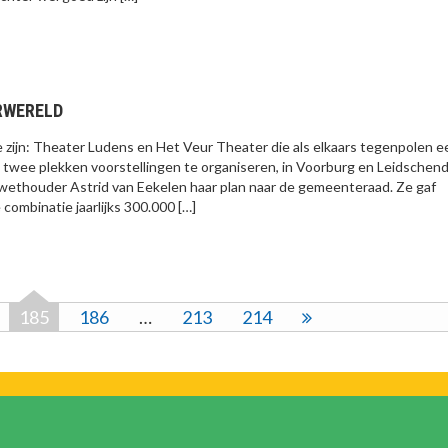
RWERELD
e zijn: Theater Ludens en Het Veur Theater die als elkaars tegenpolen e
 twee plekken voorstellingen te organiseren, in Voorburg en Leidschen
ethouder Astrid van Eekelen haar plan naar de gemeenteraad. Ze gaf
ombinatie jaarlijks 300.000 […]
185
186
…
213
214