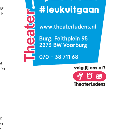
ng
Ik
et
niet
r.
het