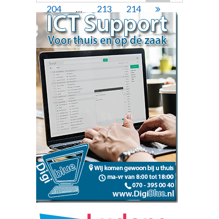
204
…
213
214