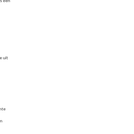
is een
e uit
nte
an