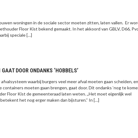
uwen woningen in de sociale sector moeten zitten, laten vallen. Er wor
wethouder Floor Kist bekend gemaakt. In het akkoord van GBLV, D66, Pv
rbij speciale […]
 GAAT DOOR ONDANKS ‘HOBBELS’
 afvalsysteem waarbij burgers veel meer afval moeten gaan scheiden, e
e containers moeten gaan brengen, gaat door. Dit ondanks ‘nog te kom
der Floor Kist de gemeenteraad laten weten. ,,Het moet eigenlijk wel
etekent het nog erger maken dan bijsturen.’’ In […]