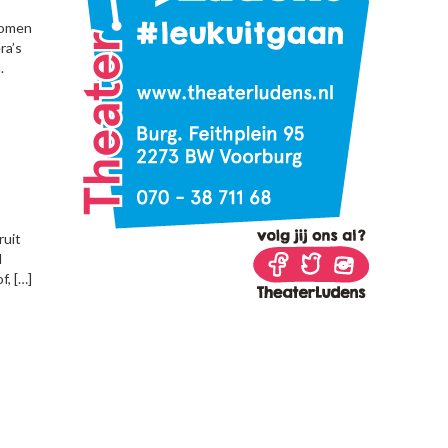
komen
ra’s
.
ruit
d
, […]