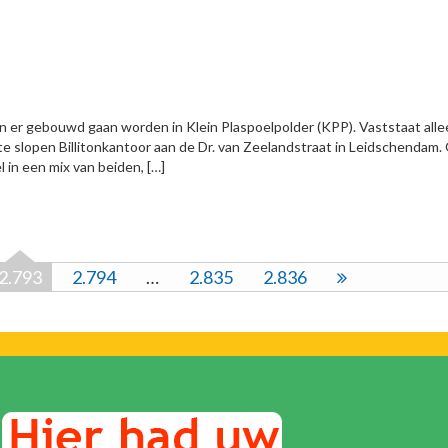
er gebouwd gaan worden in Klein Plaspoelpolder (KPP). Vaststaat alle
e slopen Billitonkantoor aan de Dr. van Zeelandstraat in Leidschendam. 
in een mix van beiden, […]
2.793
2.794
…
2.835
2.836