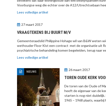
betekent dat daar woningbouw dan wel bedrijfspanden kunne
Voorburgse weg die echter over de A12/Utrechtsebaan heen
Lees volledige artikel
27 maart 2017
VRAAGTEKENS BIJ BUURT M/V
Gemeenteraadslid Philippine Hohage wil van B&W weten wie 
wethouder Floor Kist een contract met de organisatie uit
psychiatrische behandeling komen begeleiden, terug naar ee
Lees volledige artikel
26 maart 2017
NIEUWS
TOREN OUDE KERK VO
De toren van de Oude of Ma
heeft de eigenaar van de k
starten is nog niet duidelij
1965 – 1968 plaats, waarbij