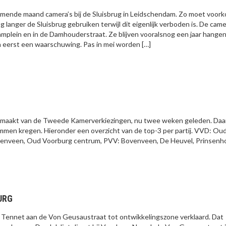
omende maand camera’s bij de Sluisbrug in Leidschendam. Zo moet voor
 langer de Sluisbrug gebruiken terwijl dit eigenlijk verboden is. De came
plein en in de Damhouderstraat. Ze blijven vooralsnog een jaar hangen
n eerst een waarschuwing. Pas in mei worden […]
maakt van de Tweede Kamerverkiezingen, nu twee weken geleden. Daa
mmen kregen. Hieronder een overzicht van de top-3 per partij. VVD: Ou
venveen, Oud Voorburg centrum, PVV: Bovenveen, De Heuvel, Prinsenhof
URG
 Tennet aan de Von Geusaustraat tot ontwikkelingszone verklaard. Dat