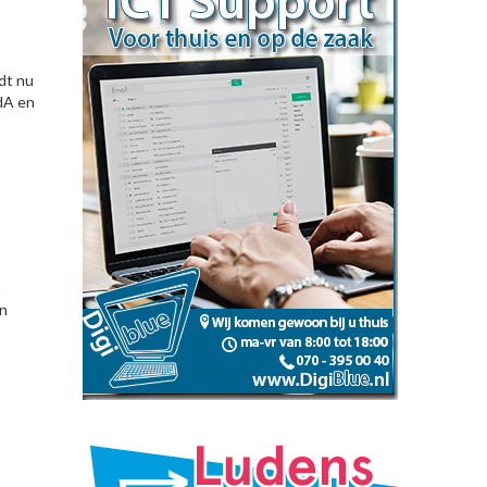
dt nu
dA en
n
en