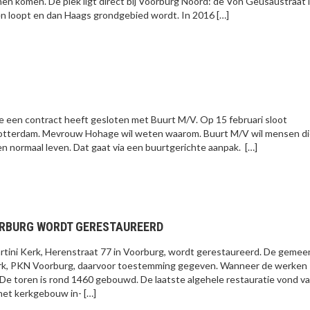
n komen. De plek ligt direct bij Voorburg Noord: de Von Geusaustraat 
 loopt en dan Haags grondgebied wordt. In 2016 […]
een contract heeft gesloten met Buurt M/V. Op 15 februari sloot
 Rotterdam. Mevrouw Hohage wil weten waarom. Buurt M/V wil mensen di
n normaal leven. Dat gaat via een buurtgerichte aanpak. […]
ORBURG WORDT GERESTAUREERD
rtini Kerk, Herenstraat 77 in Voorburg, wordt gerestaureerd. De gemee
erk, PKN Voorburg, daarvoor toestemming gegeven. Wanneer de werken
k. De toren is rond 1460 gebouwd. De laatste algehele restauratie vond v
 het kerkgebouw in- […]