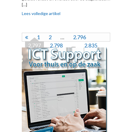
[…]
Lees volledige artikel
1
2
…
2.796
2.797
2.798
…
2.835
2.836