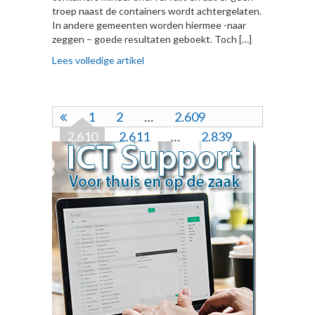
troep naast de containers wordt achtergelaten.
In andere gemeenten worden hiermee -naar
zeggen – goede resultaten geboekt. Toch […]
Lees volledige artikel
1
2
…
2.609
2.610
2.611
…
2.839
2.840